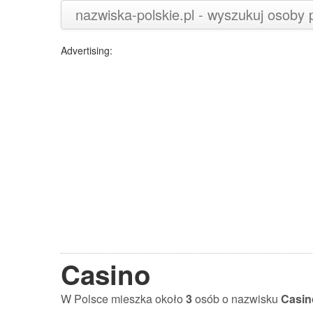
nazwiska-polskie.pl - wyszukuj osoby
Advertising:
Casino
W Polsce mieszka około
3
osób o nazwisku
Casin