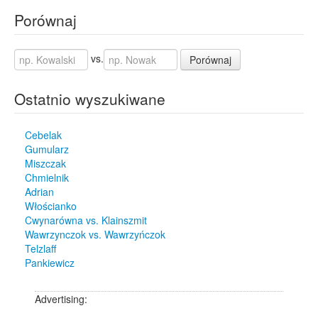
Porównaj
vs.
Porównaj
Ostatnio wyszukiwane
Cebelak
Gumularz
Miszczak
Chmielnik
Adrian
Włościanko
Cwynarówna vs. Klainszmit
Wawrzynczok vs. Wawrzyńczok
Telzlaff
Pankiewicz
Advertising: