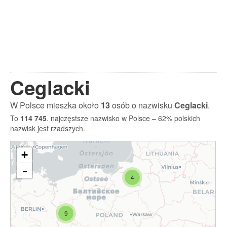
Ceglacki
W Polsce mieszka około
13
osób o nazwisku
Ceglacki
.
To
114 745
. najczęstsze nazwisko w Polsce – 62% polskich
nazwisk jest rzadszych.
+
-
4
9