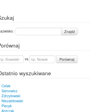
Szukaj
azwisko:
Znajdź
Porównaj
vs.
Porównaj
Ostatnio wyszukiwane
Celak
Samowicz
Zdrzyłowski
Niezabitowski
Piecyk
Antczak