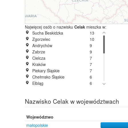
Najwięcej osób o nazwisku
Celak
mieszka w:
Sucha Beskidzka
13
Zgorzelec
10
Andrychów
9
Zabrze
9
Cielcza
7
Kraków
7
Piekary Śląskie
7
Chełmsko Śląskie
6
Elbląg
6
Istebna
6
Malbork
6
Nazwisko Celak w województwach
Szaflary
6
Warszawa
6
Libertów
5
Województwo
Maków Podhalański
5
małopolskie
Tychy
5