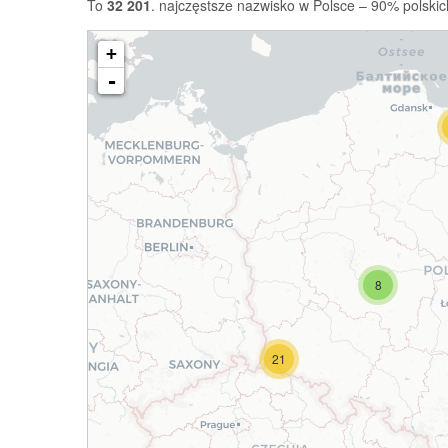
To
32 201
. najczęstsze nazwisko w Polsce – 90% polskic
+
-
8
21