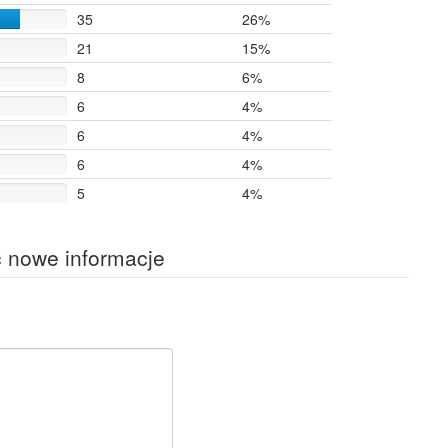
35
26%
21
15%
8
6%
6
4%
6
4%
6
4%
5
4%
ć nowe informacje