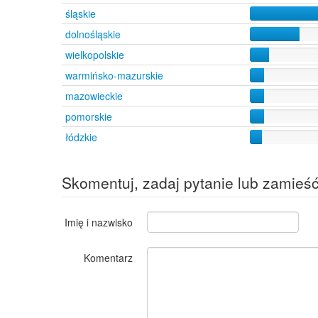
śląskie
Tylice
5
Żychlin
5
dolnośląskie
Częstochowa
4
wielkopolskie
Tarnów
4
warmińsko-mazurskie
Wisła
4
Bedlno
2
mazowieckie
Radliniec
1
pomorskie
łódzkie
Skomentuj, zadaj pytanie lub zamieś
Imię i nazwisko
Komentarz