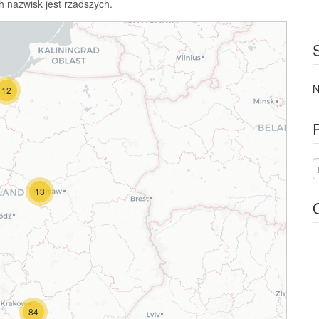
h nazwisk jest rzadszych.
N
12
13
84