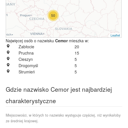
50
Leaflet
Najwięcej osób o nazwisku
Cemor
mieszka w:
Zabłocie
20
Pruchna
15
Cieszyn
5
Drogomyśl
5
Strumień
5
Gdzie nazwisko Cemor jest najbardziej
charakterystyczne
Miejscowości, w których to nazwisko występuje częściej, niż wynikałoby
ze średniej krajowej.