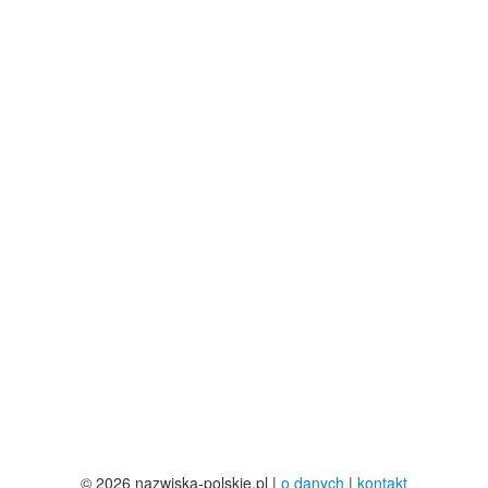
© 2026 nazwiska-polskie.pl |
o danych
|
kontakt