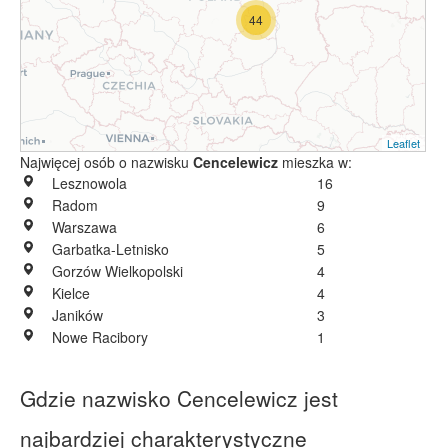
44
Leaflet
Najwięcej osób o nazwisku
Cencelewicz
mieszka w:
Lesznowola
16
Radom
9
Warszawa
6
Garbatka-Letnisko
5
Gorzów Wielkopolski
4
Kielce
4
Janików
3
Nowe Racibory
1
Gdzie nazwisko Cencelewicz jest
najbardziej charakterystyczne