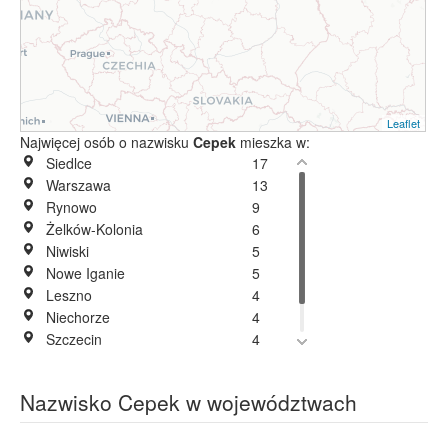
Leaflet
Najwięcej osób o nazwisku
Cepek
mieszka w:
Siedlce
17
Warszawa
13
Rynowo
9
Żelków-Kolonia
6
Niwiski
5
Nowe Iganie
5
Leszno
4
Niechorze
4
Szczecin
4
Nakory
1
Wola Suchożebrska
1
Nazwisko Cepek w województwach