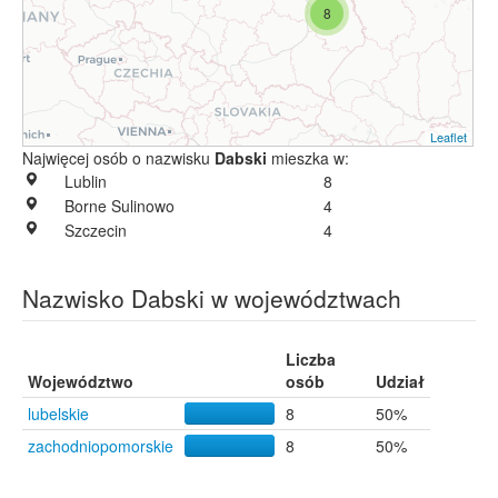
8
Leaflet
Najwięcej osób o nazwisku
Dabski
mieszka w:
Lublin
8
Borne Sulinowo
4
Szczecin
4
Nazwisko Dabski w województwach
Liczba
Województwo
osób
Udział
lubelskie
8
50%
zachodniopomorskie
8
50%