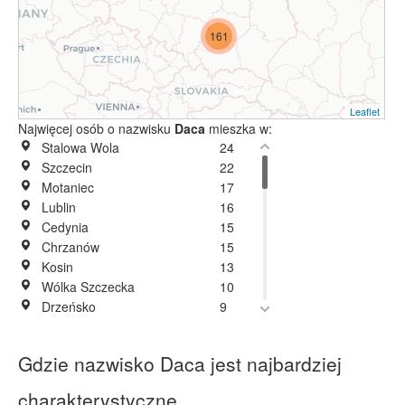
161
Leaflet
Najwięcej osób o nazwisku
Daca
mieszka w:
Stalowa Wola
24
Szczecin
22
Motaniec
17
Lublin
16
Cedynia
15
Chrzanów
15
Kosin
13
Wólka Szczecka
10
Drzeńsko
9
Pakość
9
Świdnik
9
Gdzie nazwisko Daca jest najbardziej
Inowrocław
8
Tarnobrzeg
8
charakterystyczne