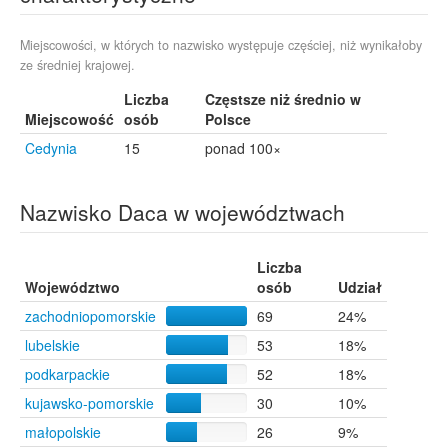
Chwałowice
7
Kraków
7
Trzemeszno
7
Miejscowości, w których to nazwisko występuje częściej, niż wynikałoby
ze średniej krajowej.
Niedźwiedź
6
Nowe
6
Liczba
Częstsze niż średnio w
Świecie
6
Miejscowość
osób
Polsce
Chojnice
5
Cedynia
15
ponad 100×
Janiszów
5
Lesko
5
Rybnik
5
Nazwisko Daca w województwach
Sławno
5
Starogard Gdański
5
Tychy
5
Liczba
Województwo
Zawichost
5
osób
Udział
Bąkowo
4
zachodniopomorskie
69
24%
Dębica
4
lubelskie
53
18%
Giżycko
4
podkarpackie
52
18%
Myślenice
4
Nowogard
4
kujawsko-pomorskie
30
10%
Ruda Śląska
4
małopolskie
26
9%
Rzeszów
4