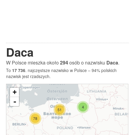
Daca
W Polsce mieszka około
294
osób o nazwisku
Daca
.
To
17 736
. najczęstsze nazwisko w Polsce – 94% polskich
nazwisk jest rzadszych.
+
-
4
51
78