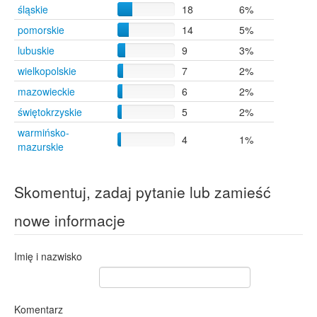
śląskie
18
6%
Zabrze
4
Warszawa
3
pomorskie
14
5%
Zalesie Górne
3
lubuskie
9
3%
Sępólno Krajeńskie
1
wielkopolskie
7
2%
Trzydnik Duży
1
mazowieckie
6
2%
świętokrzyskie
5
2%
warmińsko-
4
1%
mazurskie
Skomentuj, zadaj pytanie lub zamieść
nowe informacje
Imię i nazwisko
Komentarz