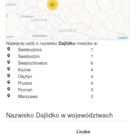
31
Leaflet
Najwięcej osób o nazwisku
Dajlidko
mieszka w:
Świebodzice
7
Świebodzin
7
Świętochłowice
6
Kozów
4
Olsztyn
4
Prusice
4
Poznań
3
Warszawa
3
Nazwisko Dajlidko w województwach
Liczba