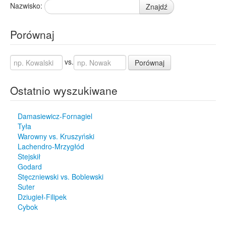
Nazwisko:
Znajdź
Porównaj
vs.
Porównaj
Ostatnio wyszukiwane
Damasiewicz-Fornagiel
Tyła
Warowny vs. Kruszyński
Lachendro-Mrzygłód
Stejskił
Godard
Stęczniewski vs. Boblewski
Suter
Dziugieł-Filipek
Cybok