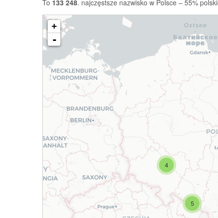
To
133 248
. najczęstsze nazwisko w Polsce – 55% polski
+
-
4
5