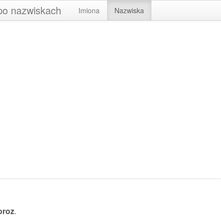
 po nazwiskach
Imiona
Nazwiska
oroz
.