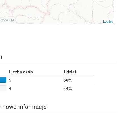
Leaflet
h
Liczba osób
Udział
5
56%
4
44%
ć nowe informacje