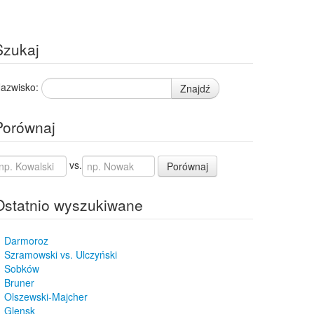
Szukaj
azwisko:
Znajdź
Porównaj
vs.
Porównaj
Ostatnio wyszukiwane
Darmoroz
Szramowski vs. Ulczyński
Sobków
Bruner
Olszewski-Majcher
Glensk