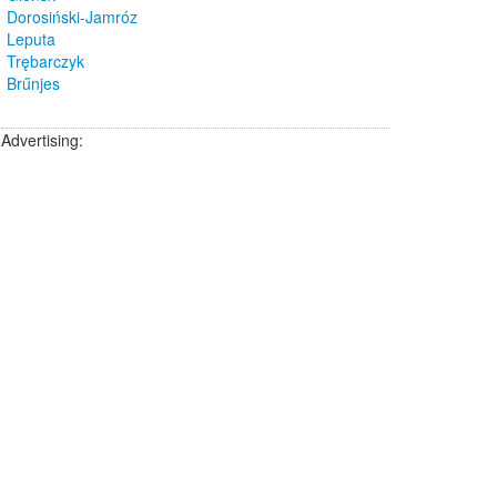
Dorosiński-Jamróz
Leputa
Trębarczyk
Brűnjes
Advertising: