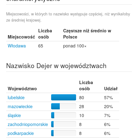
Moryń
1
Miejscowości, w których to nazwisko występuje częściej, niż wynikałoby
ze średniej krajowej.
Liczba
Częstsze niż średnio w
Miejscowość
osób
Polsce
Włodawa
65
ponad 100×
Nazwisko Dejer w województwach
Liczba
Województwo
osób
Udział
lubelskie
80
57%
mazowieckie
28
20%
śląskie
10
7%
zachodniopomorskie
8
6%
podkarpackie
8
6%