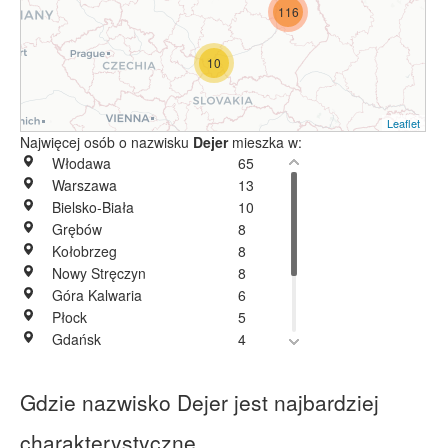
116
10
Leaflet
Najwięcej osób o nazwisku
Dejer
mieszka w:
Włodawa
65
Warszawa
13
Bielsko-Biała
10
Grębów
8
Kołobrzeg
8
Nowy Stręczyn
8
Góra Kalwaria
6
Płock
5
Gdańsk
4
Lublin
4
Wołomin
4
Gdzie nazwisko Dejer jest najbardziej
Hrebenne
3
Poznań
3
charakterystyczne