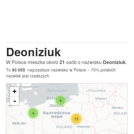
Deoniziuk
W Polsce mieszka około
21
osób o nazwisku
Deoniziuk
.
To
93 055
. najczęstsze nazwisko w Polsce – 70% polskich
nazwisk jest rzadszych.
+
-
4
4
13