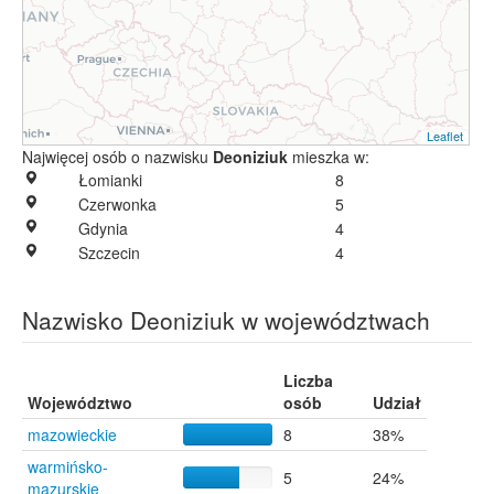
Leaflet
Najwięcej osób o nazwisku
Deoniziuk
mieszka w:
Łomianki
8
Czerwonka
5
Gdynia
4
Szczecin
4
Nazwisko Deoniziuk w województwach
Liczba
Województwo
osób
Udział
mazowieckie
8
38%
warmińsko-
5
24%
mazurskie