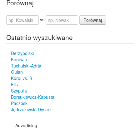
Porównaj
vs.
Porównaj
Ostatnio wyszukiwane
Derzypolski
Korowin
Tuchulski-Adrja
Gulan
Korol vs. B
Flis
Szypuła
Borsukiewicz-Kapusta
Paczóski
Jędrzejewski-Dysarz
Advertising: