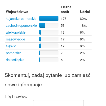
Murzynno
6
Liczba
Radomice
6
Województwo
osób
Udział
Bogucin
5
kujawsko-pomorskie
173
60%
Toruń
5
zachodniopomorskie
53
18%
Tychowo
5
Wrocław
5
wielkopolskie
18
6%
Żory
5
mazowieckie
17
6%
Brwinów
4
śląskie
17
6%
Dąbrowa Górnicza
4
Koszalin
4
pomorskie
7
2%
Zbąszyń
4
dolnośląskie
5
2%
Poznań
3
Wójcin
3
Brzozowo
2
Skomentuj, zadaj pytanie lub zamieść
Chomętowo
2
nowe informacje
Przybiernów
2
Bobrowniki
1
Gleszczonek
1
Imię i nazwisko