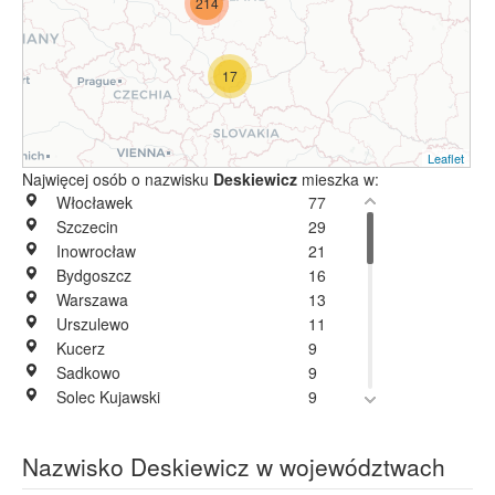
214
17
Leaflet
Najwięcej osób o nazwisku
Deskiewicz
mieszka w:
Włocławek
77
Szczecin
29
Inowrocław
21
Bydgoszcz
16
Warszawa
13
Urszulewo
11
Kucerz
9
Sadkowo
9
Solec Kujawski
9
Szpiegowo
9
Knurów
8
Nazwisko Deskiewicz w województwach
Słupsk
7
Brzezie
6