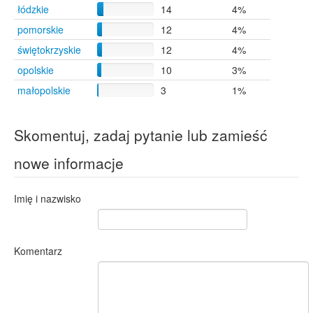
łódzkie
Iwanowice Małe
14
1
4%
Ślusarze
1
pomorskie
12
4%
Waleńczów
1
świętokrzyskie
12
4%
Zwierzyniec Pierwszy
1
opolskie
10
3%
małopolskie
3
1%
Skomentuj, zadaj pytanie lub zamieść
nowe informacje
Imię i nazwisko
Komentarz