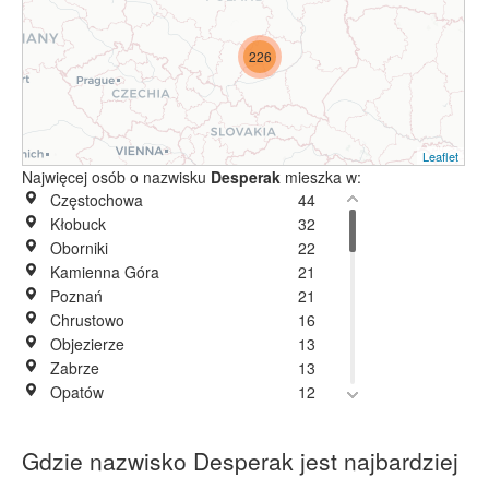
226
Leaflet
Najwięcej osób o nazwisku
Desperak
mieszka w:
Częstochowa
44
Kłobuck
32
Oborniki
22
Kamienna Góra
21
Poznań
21
Chrustowo
16
Objezierze
13
Zabrze
13
Opatów
12
Rębielice Królewskie
11
Świdnica
10
Gdzie nazwisko Desperak jest najbardziej
Warszawa
10
Bytom
9