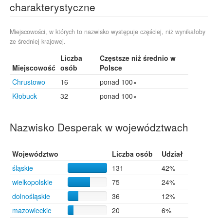
charakterystyczne
Świerkówki
9
Gdańsk
8
Góra Kalwaria
6
Miejscowości, w których to nazwisko występuje częściej, niż wynikałoby
ze średniej krajowej.
Koziegłowy
6
Książ Wielkopolski
6
Liczba
Częstsze niż średnio w
Łódź
6
Miejscowość
osób
Polsce
Zdzieszowice
6
Chrustowo
16
ponad 100×
Bielsko-Biała
5
Kłobuck
Czechowice-Dziedzice
32
ponad 100×
5
Pastuchów
5
Bełchatów
4
Nazwisko Desperak w województwach
Gliwice
4
Legionowo
4
Opole
4
Województwo
Liczba osób
Udział
Piotrków Trybunalski
4
śląskie
131
42%
Słupsk
4
Szamotuły
4
wielkopolskie
75
24%
Kraków
3
dolnośląskie
36
12%
Złochowice
3
mazowieckie
20
6%
Iwanowice-Naboków
1