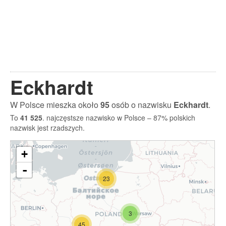
Eckhardt
W Polsce mieszka około
95
osób o nazwisku
Eckhardt
.
To
41 525
. najczęstsze nazwisko w Polsce – 87% polskich
nazwisk jest rzadszych.
+
-
23
3
45