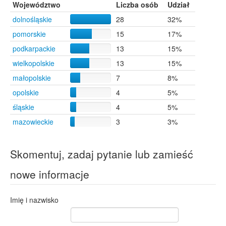
Przemyśl
4
Województwo
Liczba osób
Udział
Rzeszów
4
dolnośląskie
28
32%
Warszawa
3
pomorskie
15
17%
podkarpackie
13
15%
wielkopolskie
13
15%
małopolskie
7
8%
opolskie
4
5%
śląskie
4
5%
mazowieckie
3
3%
Skomentuj, zadaj pytanie lub zamieść
nowe informacje
Imię i nazwisko