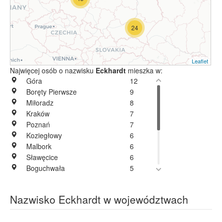
24
Leaflet
Najwięcej osób o nazwisku
Eckhardt
mieszka w:
Góra
12
Boręty Pierwsze
9
Miłoradz
8
Kraków
7
Poznań
7
Koziegłowy
6
Malbork
6
Sławęcice
6
Boguchwała
5
Wałbrzych
5
Wrocław
5
Nazwisko Eckhardt w województwach
Częstochowa
4
Opole
4