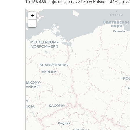
To
158 489
. najczęstsze nazwisko w Polsce – 45% polski
+
-