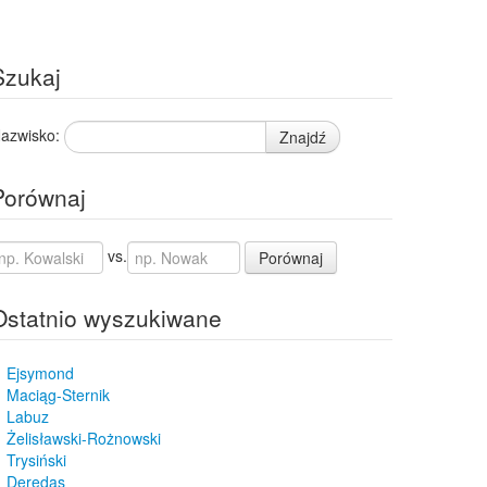
Szukaj
azwisko:
Znajdź
Porównaj
vs.
Porównaj
Ostatnio wyszukiwane
Ejsymond
Maciąg-Sternik
Labuz
Żelisławski-Rożnowski
Trysiński
Deredas