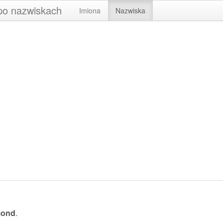
 po nazwiskach
Imiona
Nazwiska
mond
.