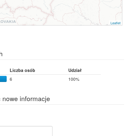
Leaflet
h
Liczba osób
Udział
6
100%
ć nowe informacje