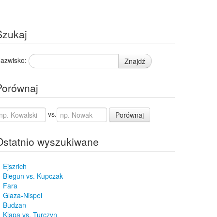
Szukaj
azwisko:
Znajdź
Porównaj
vs.
Porównaj
Ostatnio wyszukiwane
Ejszrich
Biegun vs. Kupczak
Fara
Glaza-Nispel
Budzan
Klapa vs. Turczyn