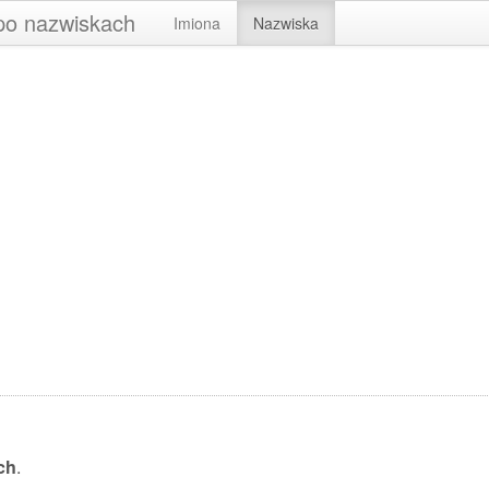
 po nazwiskach
Imiona
Nazwiska
ch
.