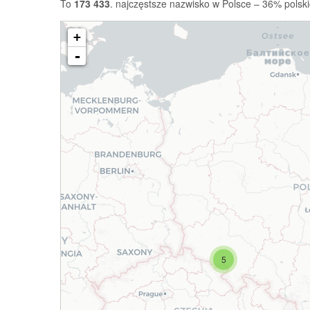
To
173 433
. najczęstsze nazwisko w Polsce – 36% polski
+
-
5