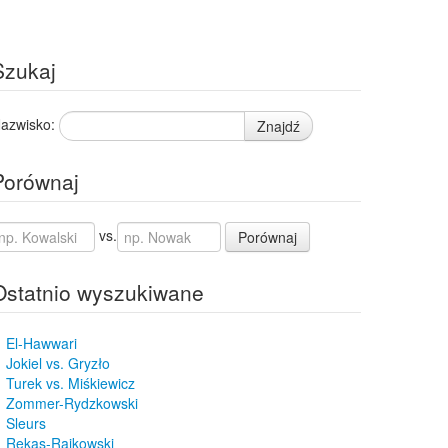
Szukaj
azwisko:
Znajdź
Porównaj
vs.
Porównaj
Ostatnio wyszukiwane
El-Hawwari
Jokiel vs. Gryzło
Turek vs. Miśkiewicz
Zommer-Rydzkowski
Sleurs
Rękas-Rajkowski