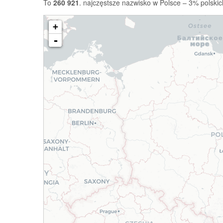
To
260 921
. najczęstsze nazwisko w Polsce – 3% polskic
+
-