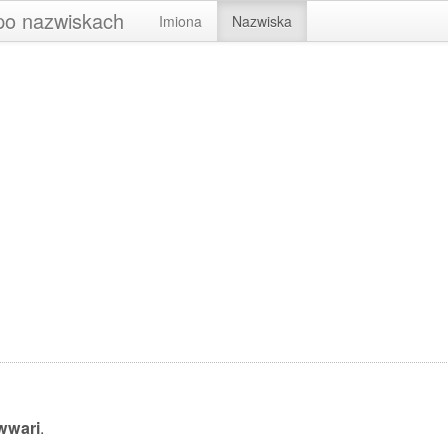
 po nazwiskach
Imiona
Nazwiska
wwari
.