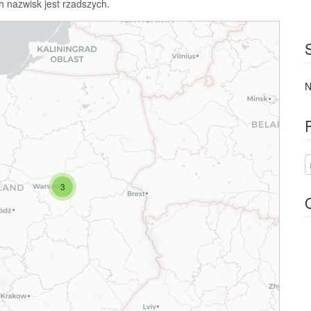
h nazwisk jest rzadszych.
N
3