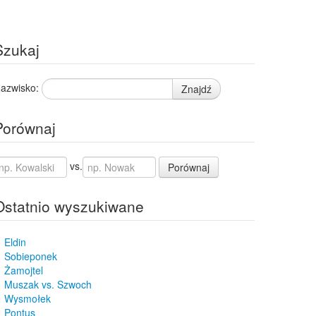
Szukaj
azwisko:
Znajdź
Porównaj
vs.
Porównaj
Ostatnio wyszukiwane
Eldin
Sobieponek
Żamojtel
Muszak vs. Szwoch
Wysmołek
Pontus