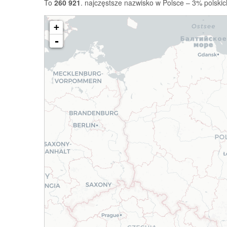
To
260 921
. najczęstsze nazwisko w Polsce – 3% polskic
+
-