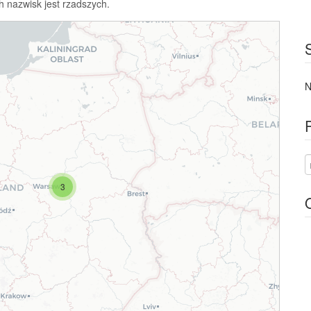
h nazwisk jest rzadszych.
N
3