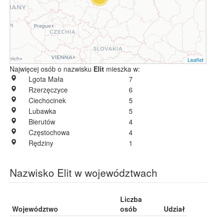
Leaflet
Najwięcej osób o nazwisku
Elit
mieszka w:
Lgota Mała
7
Rzerzęczyce
6
Ciechocinek
5
Lubawka
5
Bierutów
4
Częstochowa
4
Rędziny
1
Nazwisko Elit w województwach
Liczba
Województwo
osób
Udział