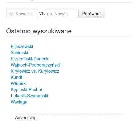
vs.
Porównaj
Ostatnio wyszukiwane
Eljaszewski
Schimski
Krzemiński-Danecki
Wajnoch-Podborączyński
Kiryłowicz vs. Kuryłowicz
Kundt
Włupek
Kępiński-Pachoł
Łukasik-Szymański
Waciąga
Advertising: