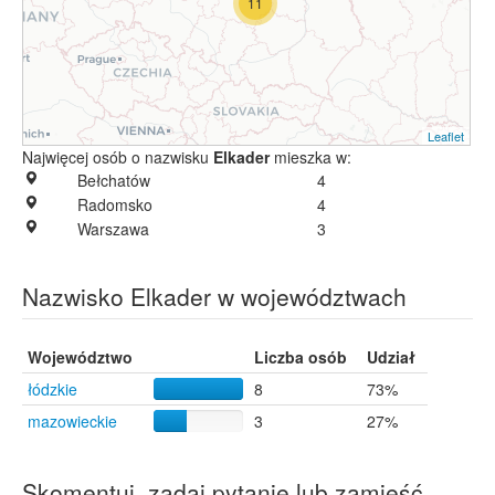
11
Leaflet
Najwięcej osób o nazwisku
Elkader
mieszka w:
Bełchatów
4
Radomsko
4
Warszawa
3
Nazwisko Elkader w województwach
Województwo
Liczba osób
Udział
łódzkie
8
73%
mazowieckie
3
27%
Skomentuj, zadaj pytanie lub zamieść