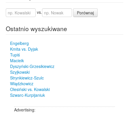
vs.
Porównaj
Ostatnio wyszukiwane
Engelberg
Kmita vs. Dyjak
Tupiś
Macieik
Dyszyński-Grzesikiewicz
Szyjkowski
Strynkiewicz-Szulc
Wiądzkowicz
Olesiński vs. Kowalski
Szwarc-Kurpijaniuk
Advertising: