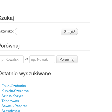
Szukaj
azwisko:
Znajdź
Porównaj
vs.
Porównaj
Ostatnio wyszukiwane
Enko-Czaburko
Kubicki-Szczerba
Sztejn-Kozyra
Toborowicz
Sawicki-Pasgrat
Szawdyński