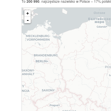
To
200 990
. najczęstsze nazwisko w Polsce – 17% polski
+
-