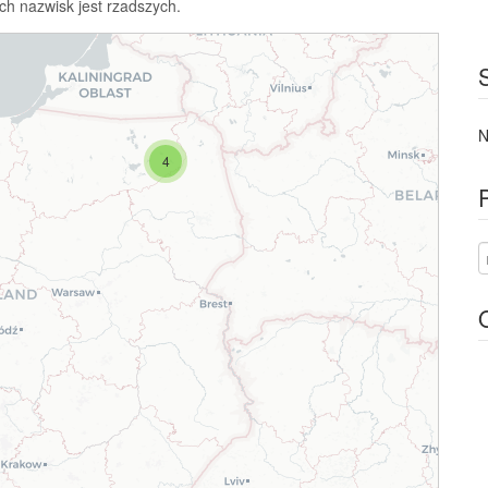
ch nazwisk jest rzadszych.
N
4