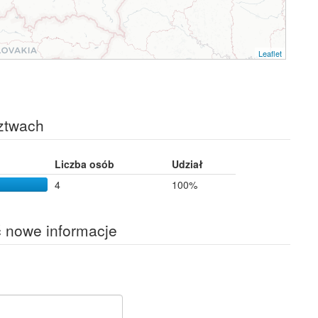
Leaflet
ztwach
Liczba osób
Udział
4
100%
ć nowe informacje