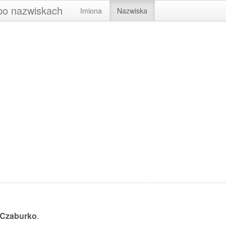
 po nazwiskach
Imiona
Nazwiska
Czaburko
.