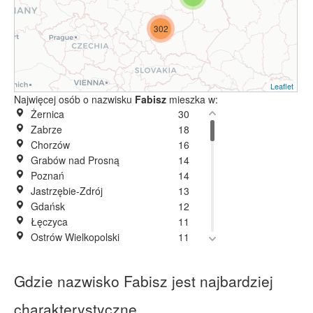
302
Leaflet
Najwięcej osób o nazwisku
Fabisz
mieszka w:
Żernica
30
Zabrze
18
Chorzów
16
Grabów nad Prosną
14
Poznań
14
Jastrzębie-Zdrój
13
Gdańsk
12
Łęczyca
11
Ostrów Wielkopolski
11
Pleszew
11
Kraków
10
Gdzie nazwisko Fabisz jest najbardziej
Aleksandrów
9
Bytom
9
charakterystyczne