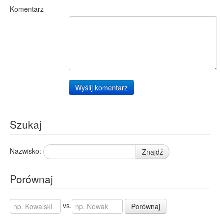
Falmirowice
1
Komentarz
Grudzielec
1
Korytnica
1
Raszków
1
Rymanów-Zdrój
1
Wyślij komentarz
Szukaj
Nazwisko:
Znajdź
Porównaj
vs.
Porównaj