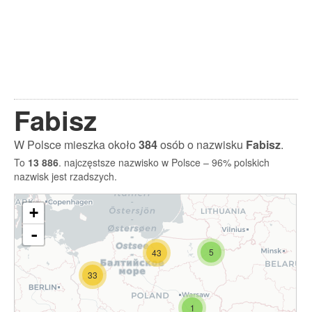
Fabisz
W Polsce mieszka około
384
osób o nazwisku
Fabisz
.
To
13 886
. najczęstsze nazwisko w Polsce – 96% polskich
nazwisk jest rzadszych.
+
-
5
43
33
1