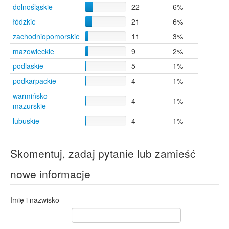
dolnośląskie
22
6%
Chmielowice
4
Czerwonak
4
łódzkie
21
6%
Dąbrowa Górnicza
4
zachodniopomorskie
11
3%
Gdynia
4
mazowieckie
9
2%
Gorlice
4
Gorzów Wielkopolski
4
podlaskie
5
1%
Katowice
4
podkarpackie
4
1%
Lębork
4
warmińsko-
Olsztyn
4
4
1%
mazurskie
Opole
4
Ruda Śląska
4
lubuskie
4
1%
Stalowa Wola
4
Szczecin
4
Skomentuj, zadaj pytanie lub zamieść
Świnoujście
4
Pobierowo
3
nowe informacje
Sopot
3
Warszawa
3
Broniszewice
1
Imię i nazwisko
Chrząstowice
1
Dąbrówki Kobylańskie
1