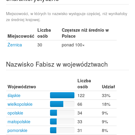
Tursko
9
Wrocław
9
Kędzierzyn-Koźle
8
Miejscowości, w których to nazwisko występuje częściej, niż wynikałoby
ze średniej krajowej.
Siekierczyna
8
Władysławowo
8
Liczba
Częstsze niż średnio w
Krzyków
7
Miejscowość
osób
Polsce
Pawłowice
7
Żernica
30
ponad 100×
Bielawa
6
Brynica
6
Bystra
6
Nazwisko Fabisz w województwach
Chróścice
6
Gaszowice
6
Świętochłowice
6
Liczba
Województwo
Walidrogi
6
osób
Udział
Augustów
5
śląskie
122
33%
Dobrzyca
5
wielkopolskie
66
18%
Gołuchów
5
opolskie
34
9%
Płock
5
Popielów
5
małopolskie
33
9%
Stróżówka
5
pomorskie
31
8%
Tychy
5