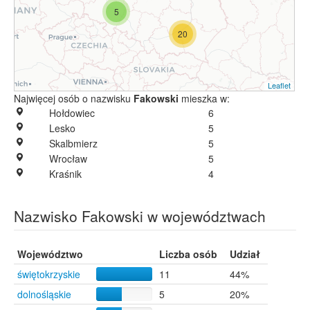
5
20
Leaflet
Najwięcej osób o nazwisku
Fakowski
mieszka w:
Hołdowiec
6
Lesko
5
Skalbmierz
5
Wrocław
5
Kraśnik
4
Nazwisko Fakowski w województwach
Województwo
Liczba osób
Udział
świętokrzyskie
11
44%
dolnośląskie
5
20%