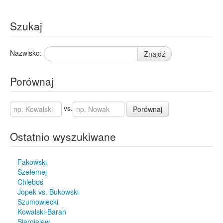
Szukaj
Nazwisko:
Znajdź
Porównaj
vs.
Porównaj
Ostatnio wyszukiwane
Fakowski
Szełemej
Chleboś
Jopek vs. Bukowski
Szumowiecki
Kowalski-Baran
Siergiejew