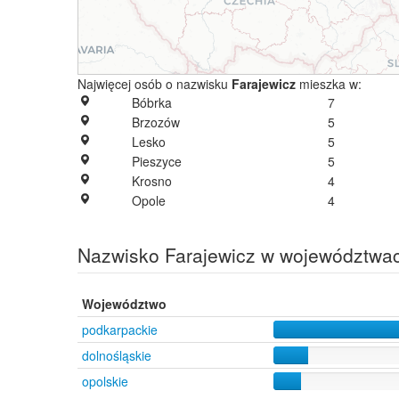
Najwięcej osób o nazwisku
Farajewicz
mieszka w:
Bóbrka
7
Brzozów
5
Lesko
5
Pieszyce
5
Krosno
4
Opole
4
Nazwisko Farajewicz w województwa
Województwo
podkarpackie
dolnośląskie
opolskie