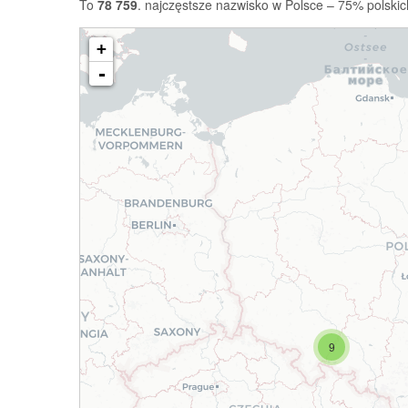
To
78 759
. najczęstsze nazwisko w Polsce – 75% polskic
+
-
9