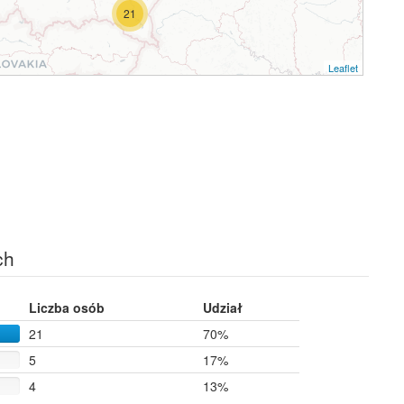
21
Leaflet
ch
Liczba osób
Udział
21
70%
5
17%
4
13%