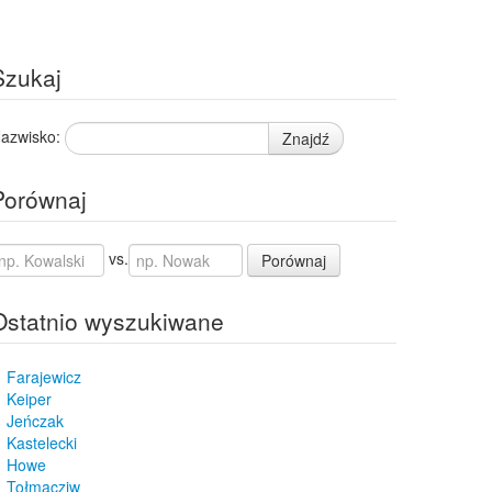
Szukaj
azwisko:
Znajdź
Porównaj
vs.
Porównaj
Ostatnio wyszukiwane
Farajewicz
Keiper
Jeńczak
Kastelecki
Howe
Tołmacziw