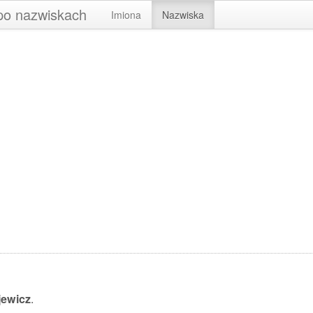
 po nazwiskach
Imiona
Nazwiska
jewicz
.