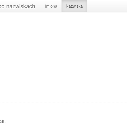
 po nazwiskach
Imiona
Nazwiska
ch
.