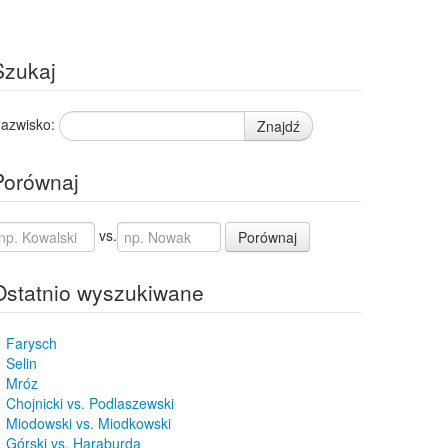
Szukaj
azwisko:
Znajdź
Porównaj
vs.
Porównaj
Ostatnio wyszukiwane
Farysch
Selin
Mróz
Chojnicki vs. Podlaszewski
Miodowski vs. Miodkowski
Górski vs. Haraburda