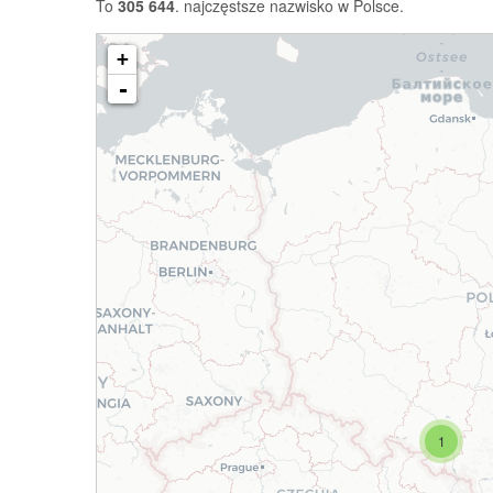
To
305 644
. najczęstsze nazwisko w Polsce.
+
-
1