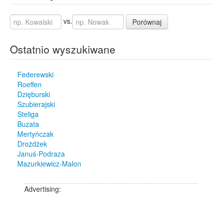
vs.
Porównaj
Ostatnio wyszukiwane
Federewski
Roeffen
Dzięburski
Szubierajski
Steliga
Buzata
Mertyńczak
Drożdżek
Januś-Podraza
Mazurkiewicz-Malon
Advertising: