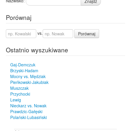
Nazwisko:
Znajdź
Porównaj
vs.
Porównaj
Ostatnio wyszukiwane
Gaj-Demczuk
Brzyski-Hadam
Mocny vs. Mędziak
Pieńkowski-Jakubiak
Muszczak
Przychocki
Lewig
Nieckarz vs. Nowak
Prawdzic-Gałęski
Polański-Lubasiński