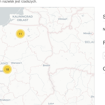
h nazwisk jest rzadszych.
N
11
18