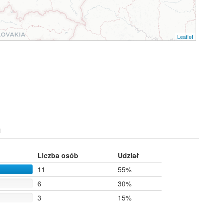
Leaflet
h
Liczba osób
Udział
11
55%
6
30%
3
15%