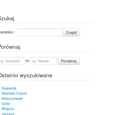
Szukaj
azwisko:
Znajdź
Porównaj
vs.
Porównaj
Ostatnio wyszukiwane
Gajewnik
Skarbek-Cichoń
Kleszczewski
Geler
Wojtera
Jarzyna