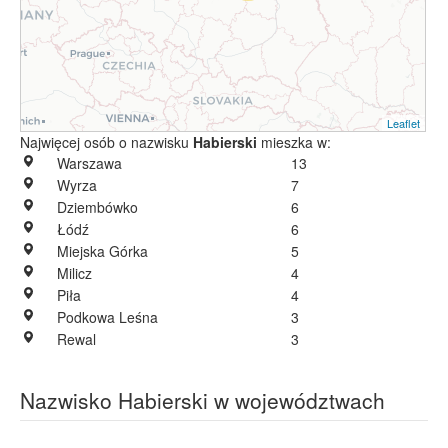
Leaflet
Najwięcej osób o nazwisku
Habierski
mieszka w:
Warszawa
13
Wyrza
7
Dziembówko
6
Łódź
6
Miejska Górka
5
Milicz
4
Piła
4
Podkowa Leśna
3
Rewal
3
Nazwisko Habierski w województwach