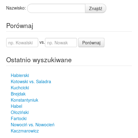
Nazwisko:
Znajdź
Porównaj
vs.
Porównaj
Ostatnio wyszukiwane
Habierski
Kotowski vs. Saladra
Kuchcicki
Brejdak
Konstantyniuk
Habel
Ołoziński
Fartocki
Nowociń vs. Nowocień
Kaczmarowicz