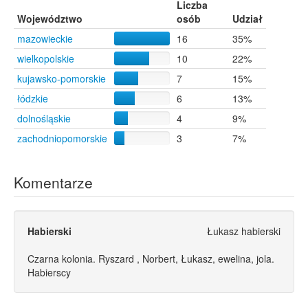
Liczba
Województwo
osób
Udział
mazowieckie
16
35%
wielkopolskie
10
22%
kujawsko-pomorskie
7
15%
łódzkie
6
13%
dolnośląskie
4
9%
zachodniopomorskie
3
7%
Komentarze
Habierski
Łukasz habierski
Czarna kolonia. Ryszard , Norbert, Łukasz, ewelina, jola.
Habierscy