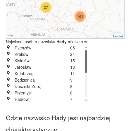
27
161
Leaflet
Najwięcej osób o nazwisku
Hady
mieszka w:
Rzeszów
65
Kraków
24
Kisielów
15
Jarosław
13
Kołobrzeg
11
Będzienica
9
Duszniki-Zdrój
8
Przemyśl
8
Radłów
7
Bobrówka
6
Prusice
6
Gdzie nazwisko Hady jest najbardziej
Rytro
6
Brzozów
5
charakterystyczne