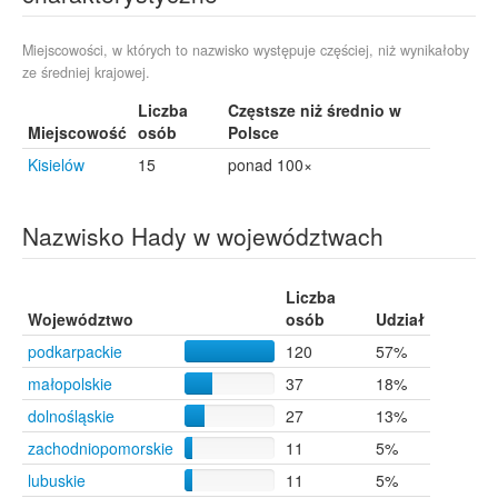
Świlcza
5
Wałbrzych
5
Zielona Góra
5
Miejscowości, w których to nazwisko występuje częściej, niż wynikałoby
ze średniej krajowej.
Kielce
4
Szczawno-Zdrój
4
Liczba
Częstsze niż średnio w
Trzebnica
4
Miejscowość
osób
Polsce
Kisielów
15
ponad 100×
Nazwisko Hady w województwach
Liczba
Województwo
osób
Udział
podkarpackie
120
57%
małopolskie
37
18%
dolnośląskie
27
13%
zachodniopomorskie
11
5%
lubuskie
11
5%