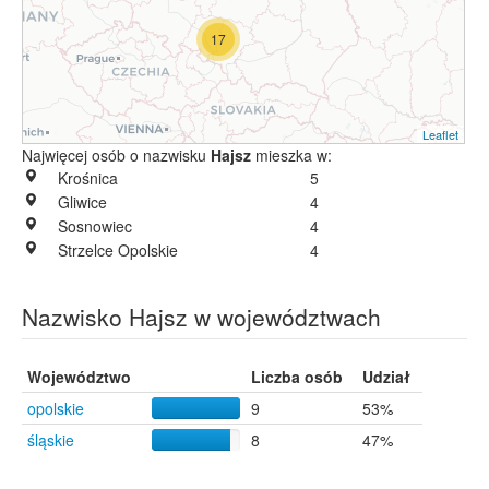
17
Leaflet
Najwięcej osób o nazwisku
Hajsz
mieszka w:
Krośnica
5
Gliwice
4
Sosnowiec
4
Strzelce Opolskie
4
Nazwisko Hajsz w województwach
Województwo
Liczba osób
Udział
opolskie
9
53%
śląskie
8
47%