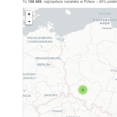
To
158 489
. najczęstsze nazwisko w Polsce – 45% polski
+
-
6