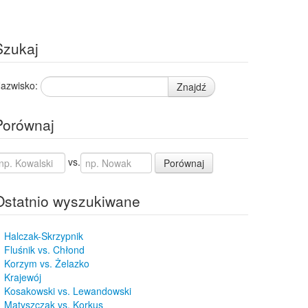
Szukaj
azwisko:
Znajdź
Porównaj
vs.
Porównaj
Ostatnio wyszukiwane
Halczak-Skrzypnik
Fluśnik vs. Chłond
Korzym vs. Żelazko
Krajewój
Kosakowski vs. Lewandowski
Matyszczak vs. Korkus