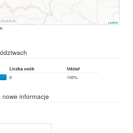
Leaflet
w:
wództwach
Liczba osób
Udział
6
100%
ć nowe informacje