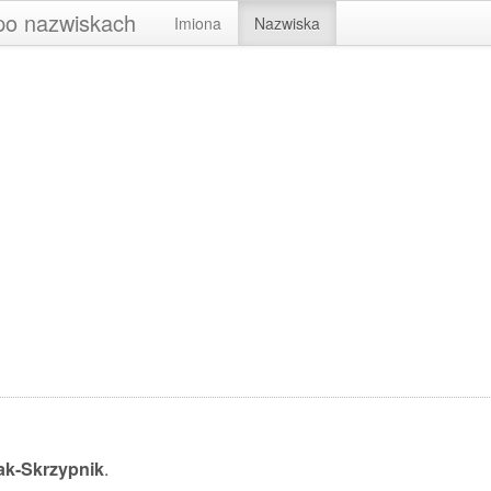
 po nazwiskach
Imiona
Nazwiska
ak-Skrzypnik
.