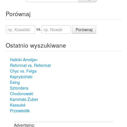
Porównaj
vs.
Porównaj
Ostatnio wyszukiwane
Halicki-Ameljan
Reformat vs. Refermat
Chyc vs. Feiga
Kapryściński
Esing
Sztondera
Chodorowski
Kamiński-Żuber
Kassubé
Przewieślik
Advertising: