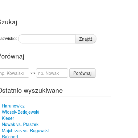
Szukaj
azwisko:
Znajdź
Porównaj
vs.
Porównaj
Ostatnio wyszukiwane
Harunowicz
Włosek-Betlejewski
Kleser
Nowak vs. Ptaszek
Majchrzak vs. Rogowski
Rajchert