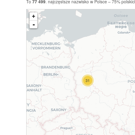
To
77 499
. najczęstsze nazwisko w Polsce – 75% polskic
+
-
31