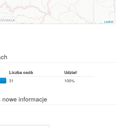
Leaflet
ach
Liczba osób
Udział
31
100%
ć nowe informacje