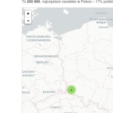
To
200 990
. najczęstsze nazwisko w Polsce – 17% polski
+
-
4