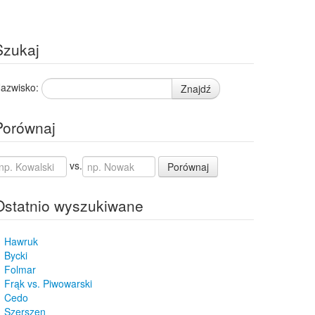
Szukaj
azwisko:
Znajdź
Porównaj
vs.
Porównaj
Ostatnio wyszukiwane
Hawruk
Bycki
Folmar
Frąk vs. Piwowarski
Cedo
Szerszen