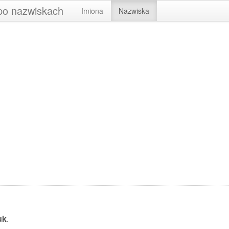
 po nazwiskach
Imiona
Nazwiska
uk
.