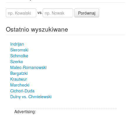
vs.
Porównaj
Ostatnio wyszukiwane
Indrijan
Sieromski
Schmolke
Szerko
Malec-Romanowski
Bargatzki
Krautwur
Marchecki
Cichoń-Duda
Dulny vs. Chmielewski
Advertising: