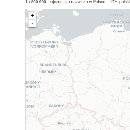
To
200 990
. najczęstsze nazwisko w Polsce – 17% polski
+
-