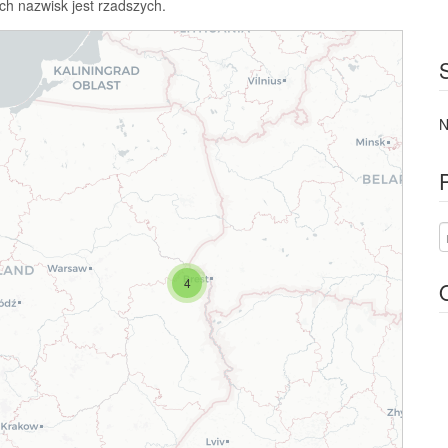
ch nazwisk jest rzadszych.
N
4