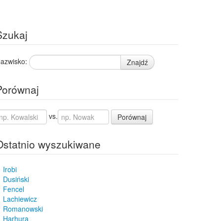
Szukaj
azwisko:
Znajdź
Porównaj
vs.
Porównaj
Ostatnio wyszukiwane
Irobi
Dusiński
Fencel
Lachiewicz
Romanowski
Harhura