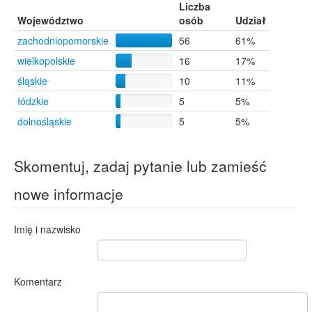
Łobez
4
Liczba
Sosnowiec
4
Województwo
osób
Udział
Stargard Szczeciński
4
zachodniopomorskie
56
61%
Szczecin
4
wielkopolskie
16
17%
Świnoujście
4
Kicko
1
śląskie
10
11%
Restarzew Środkowy
1
łódzkie
5
5%
Sieciechowo
1
dolnośląskie
5
5%
Skomentuj, zadaj pytanie lub zamieść
nowe informacje
Imię i nazwisko
Komentarz