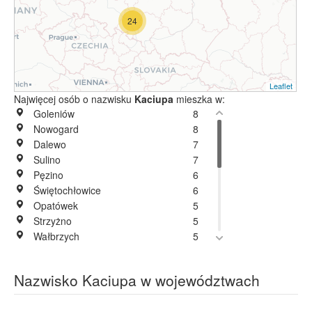
24
Leaflet
Najwięcej osób o nazwisku
Kaciupa
mieszka w:
Goleniów
8
Nowogard
8
Dalewo
7
Sulino
7
Pęzino
6
Świętochłowice
6
Opatówek
5
Strzyżno
5
Wałbrzych
5
Bełchatów
4
Chojna
4
Nazwisko Kaciupa w województwach
Iwanowice
4
Kalisz
4