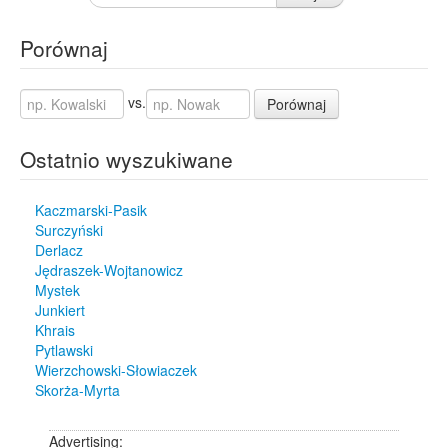
Porównaj
vs.
Porównaj
Ostatnio wyszukiwane
Kaczmarski-Pasik
Surczyński
Derlacz
Jędraszek-Wojtanowicz
Mystek
Junkiert
Khrais
Pytlawski
Wierzchowski-Słowiaczek
Skorża-Myrta
Advertising: