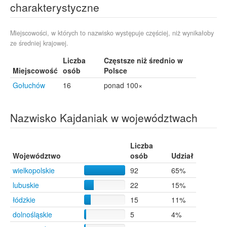
charakterystyczne
Gorzów Wielkopolski
4
Radom
4
Szczecin
4
Miejscowości, w których to nazwisko występuje częściej, niż wynikałoby
ze średniej krajowej.
Środa Wielkopolska
4
Łopuchowo
1
Liczba
Częstsze niż średnio w
Moryń
1
Miejscowość
osób
Polsce
Murowana Goślina
1
Gołuchów
16
ponad 100×
Nazwisko Kajdaniak w województwach
Liczba
Województwo
osób
Udział
wielkopolskie
92
65%
lubuskie
22
15%
łódzkie
15
11%
dolnośląskie
5
4%