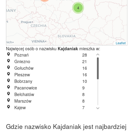
4
Leaflet
Najwięcej osób o nazwisku
Kajdaniak
mieszka w:
Poznań
28
Gniezno
21
Gołuchów
16
Pleszew
16
Bobrzany
10
Pacanowice
9
Bełchatów
8
Marszów
8
Kajew
7
Jarocin
6
Żydowo
6
Gdzie nazwisko Kajdaniak jest najbardziej
Niechanowo
5
Przemków
5