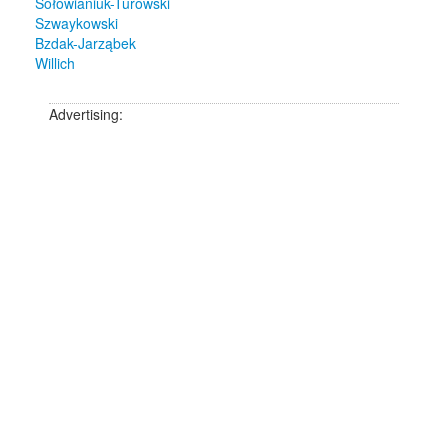
Sołowianiuk-Turowski
Szwaykowski
Bzdak-Jarząbek
Willich
Advertising: