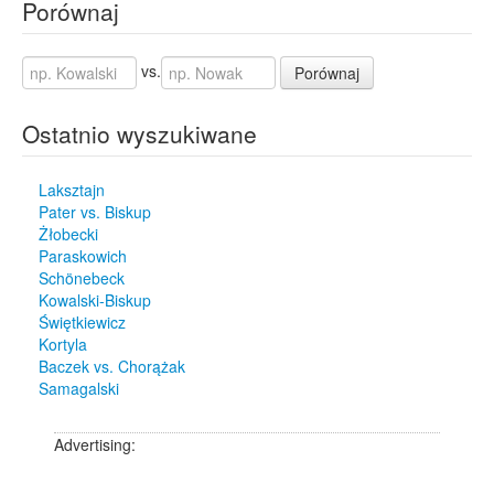
Porównaj
vs.
Porównaj
Ostatnio wyszukiwane
Laksztajn
Pater vs. Biskup
Żłobecki
Paraskowich
Schönebeck
Kowalski-Biskup
Świętkiewicz
Kortyla
Baczek vs. Chorążak
Samagalski
Advertising: