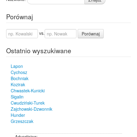
Porównaj
vs.
Porównaj
Ostatnio wyszukiwane
Lapon
Cychosz
Bochniak
Kozirak
Chwastek-Kunicki
Sigalin
Cwudziński-Turek
Zajchowski-Dzwonnik
Hunder
Grzeszczak
Advertising: