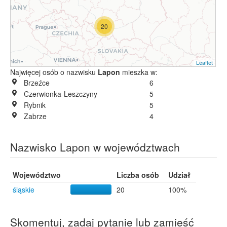
20
Leaflet
Najwięcej osób o nazwisku
Lapon
mieszka w:
Brzeźce
6
Czerwionka-Leszczyny
5
Rybnik
5
Zabrze
4
Nazwisko Lapon w województwach
Województwo
Liczba osób
Udział
śląskie
20
100%
Skomentuj, zadaj pytanie lub zamieść