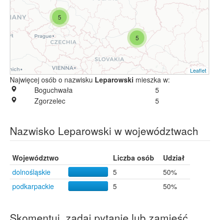
5
5
Leaflet
Najwięcej osób o nazwisku
Leparowski
mieszka w:
Boguchwała
5
Zgorzelec
5
Nazwisko Leparowski w województwach
Województwo
Liczba osób
Udział
dolnośląskie
5
50%
podkarpackie
5
50%
Skomentuj, zadaj pytanie lub zamieść