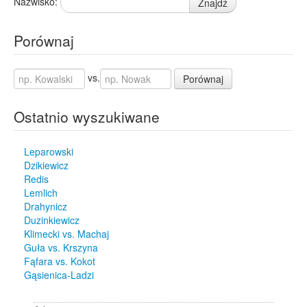
Nazwisko:
Znajdź
Porównaj
vs.
Porównaj
Ostatnio wyszukiwane
Leparowski
Dzikiewicz
Redis
Lemlich
Drahynicz
Duzinkiewicz
Klimecki vs. Machaj
Guła vs. Krszyna
Fąfara vs. Kokot
Gąsienica-Ladzi